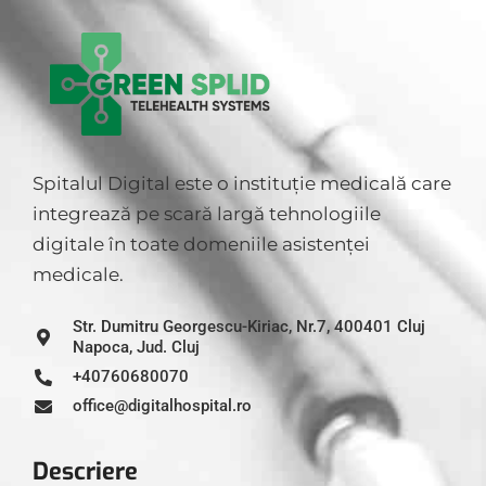
Spitalul Digital este o instituție medicală care
integrează pe scară largă tehnologiile
digitale în toate domeniile asistenței
medicale.
Str. Dumitru Georgescu-Kiriac, Nr.7, 400401 Cluj
Napoca, Jud. Cluj
+40760680070
office@digitalhospital.ro
Descriere