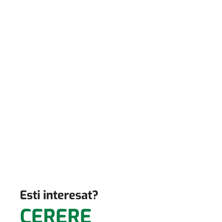
Solicită ofertă personalizată
sau înscrieți-vă la o
consultație pentru a obține
răspunsuri la întrebările dvs.
Esti interesat?
CERERE